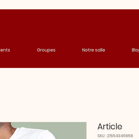
ents
Groupes
Notre salle
Blo
Article
SKU : 21554345656