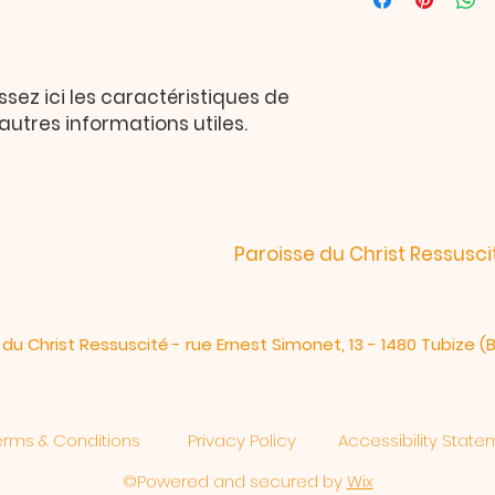
afin d'établir une 
et conditionnement
clients et leur per
informations clair
site en toute sécuri
afin de rassurer vo
confiance.
issez ici les caractéristiques de 
et autres informations utiles.
Paroisse du Christ Ressusci
 du Christ Ressuscité - rue Ernest Simonet, 13 - 1480 Tubize (
erms & Conditions
Privacy Policy
Accessibility Stat
©Powered and secured by
Wix