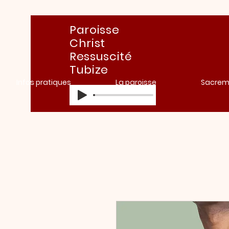
Paroisse
Christ
Ressuscité
Tubize
Infos pratiques
La paroisse
Sacrem