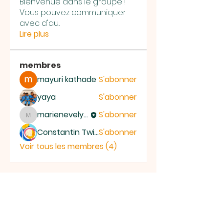
Bienvenue dans le groupe !
Vous pouvez communiquer
avec d'au
...
Lire plus
membres
mayuri kathade
S'abonner
yaya
S'abonner
marienevelyne
S'abonner
marienevelyne
Constantin Twikale
S'abonner
Voir tous les membres (4)