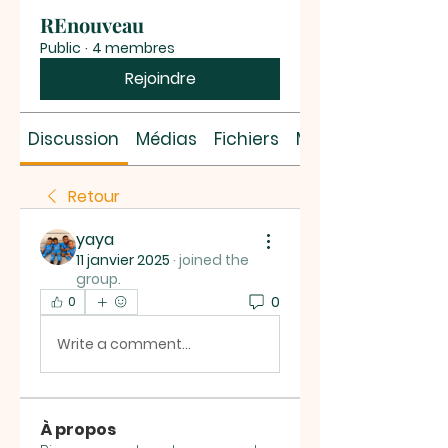
REnouveau
Public
·
4 membres
Rejoindre
Discussion
Médias
Fichiers
Membres
Retour
yaya
11 janvier 2025
·
joined the
group.
0
0
Write a comment...
À propos