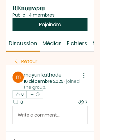
REnouveau
Public
·
4 membres
Rejoindre
Discussion
Médias
Fichiers
Membres
Retour
mayuri kathade
16 décembre 2025
·
joined
the group.
0
0
7
Write a comment...