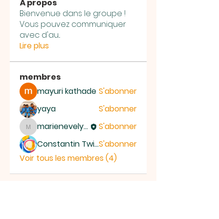
À propos
Bienvenue dans le groupe !
Vous pouvez communiquer
avec d'au
...
Lire plus
membres
mayuri kathade
S'abonner
yaya
S'abonner
marienevelyne
S'abonner
marienevelyne
Constantin Twikale
S'abonner
Voir tous les membres (4)